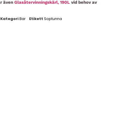
ar även
Glasåtervinningskärl, 190L
vid behov av
Kategori
Bar
Etikett
Soptunna