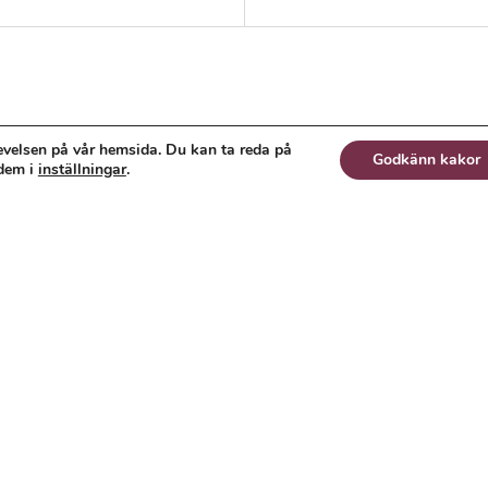
…
evelsen på vår hemsida. Du kan ta reda på
Godkänn kakor
 dem i
inställningar
.