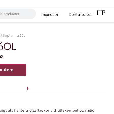
0
Inspiration
Kontakta oss
/ Soptunna 60L
60L
ms
varukorg
gt att hantera glasflaskor vid tillexempel barmiljö.