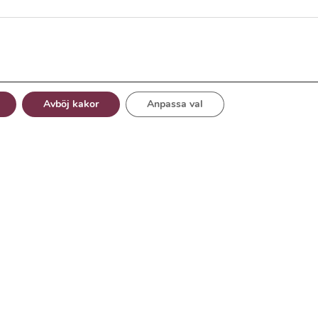
Avböj kakor
Anpassa val