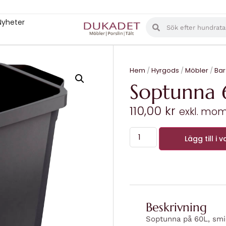
Nyheter
Hem
/
Hyrgods
/
Möbler
/
Bar
Soptunna 
110,00
kr
exkl. mo
Lägg till i 
Beskrivning
Soptunna på 60L, smidi