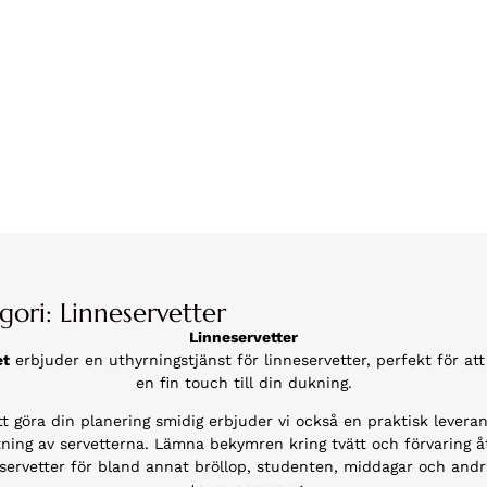
gori: Linneservetter
Linneservetter
et
erbjuder en uthyrningstjänst för linneservetter, perfekt för at
en fin touch till din dukning.
tt göra din planering smidig erbjuder vi också en praktisk levera
ning av servetterna. Lämna bekymren kring tvätt och förvaring åt
 servetter för bland annat bröllop, studenten, middagar och andr