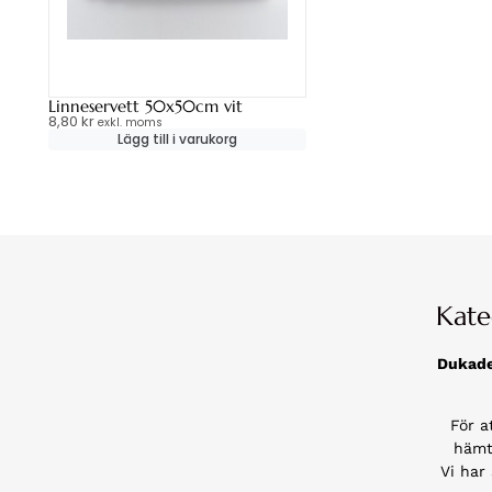
Linneservett 50x50cm vit
8,80
kr
exkl. moms
Lägg till i varukorg
Kate
Dukad
För a
hämt
Vi har