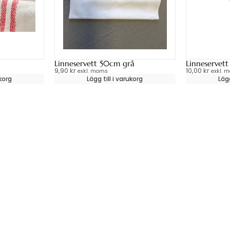
Linneservett 50cm grå
Linneservet
9,90
kr
10,00
kr
exkl. moms
exkl. 
ukorg
Lägg till i varukorg
Lägg