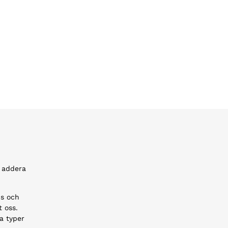
t addera
ns och
 oss.
a typer