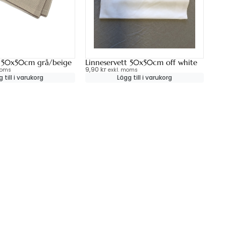
t 50x50cm grå/beige
Linneservett 50x50cm off white
9,90
kr
moms
exkl. moms
 till i varukorg
Lägg till i varukorg