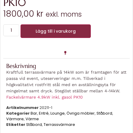
PK10
1800,00
kr
exkl. moms
Lägg till i varukorg
Beskrivning
Kraftfull terrassvärmare på 14kW som är framtagen för att
passa vid event, uteserveringar m.m. Tillverkad i
högkvalitativt rostfritt stål med en avställningsyta för
mingelmat samt dryck. Steglöst ställbar mellan 4-14kW.
Fackelvärmare 4.9kW inkl. gasol PK10
Artikelnummer
20211-1
Kategorier
Bar
,
Entré
,
Lounge
,
Övriga möbler
,
Ståbord
,
Värmare
,
Värme
Etiketter
Ståbord
,
Terrassvärmare