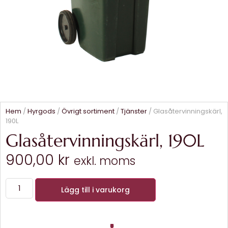
Hem
/
Hyrgods
/
Övrigt sortiment
/
Tjänster
/ Glasåtervinningskärl,
190L
Glasåtervinningskärl, 190L
900,00
kr
exkl. moms
Lägg till i varukorg