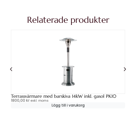
Relaterade produkter
Terrassvärmare med barskiva 14kW inkl. gasol PK10
Bo
1800,00
kr
75
exkl. moms
Lägg till i varukorg