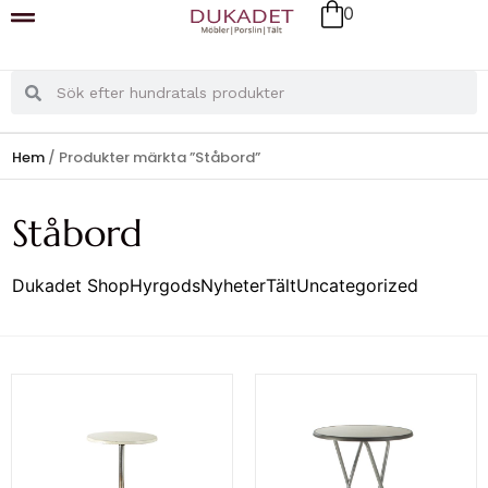
0
Hem
/ Produkter märkta ”Ståbord”
Ståbord
Dukadet Shop
Hyrgods
Nyheter
Tält
Uncategorized