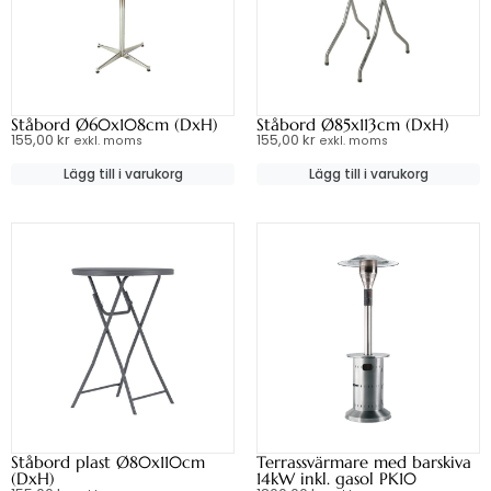
Ståbord Ø60x108cm (DxH)
Ståbord Ø85x113cm (DxH)
155,00
kr
155,00
kr
exkl. moms
exkl. moms
Lägg till i varukorg
Lägg till i varukorg
Ståbord plast Ø80x110cm
Terrassvärmare med barskiva
(DxH)
14kW inkl. gasol PK10