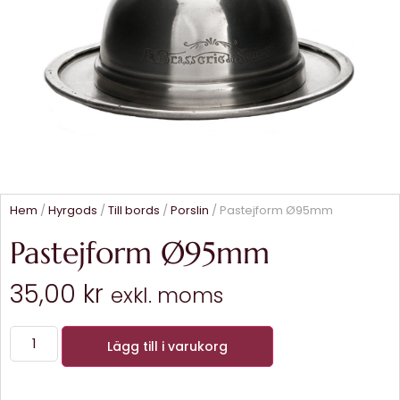
Hem
/
Hyrgods
/
Till bords
/
Porslin
/ Pastejform Ø95mm
Pastejform Ø95mm
35,00
kr
exkl. moms
Lägg till i varukorg