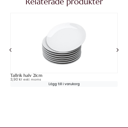
Relaterade produkter
Tallrik halv 21cm
So
3,90
kr
12
exkl. moms
Lägg till i varukorg