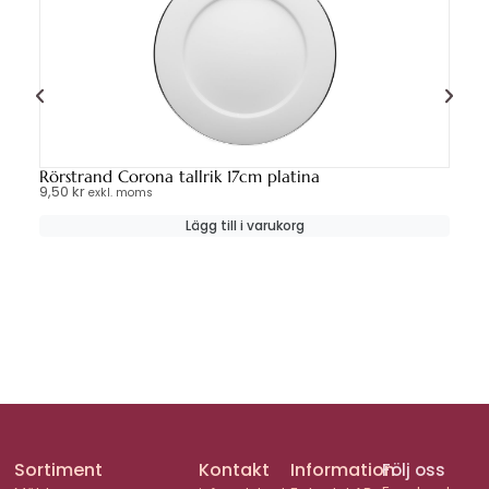
Rörstrand Corona tallrik 17cm platina
Ta
9,50
kr
3,
exkl. moms
Lägg till i varukorg
Sortiment
Kontakt
Information
Följ oss