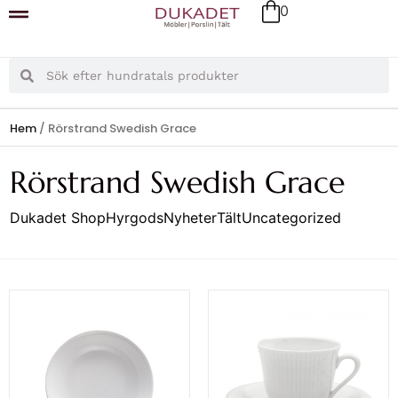
0
Hem
/ Rörstrand Swedish Grace
Rörstrand Swedish Grace
Dukadet Shop
Hyrgods
Nyheter
Tält
Uncategorized