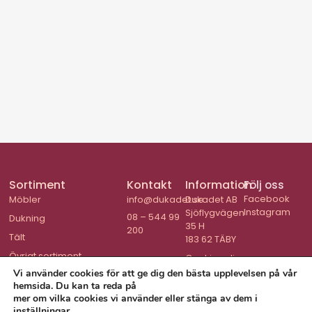
Sortiment
Kontakt
Information
Följ oss
Facebook
Möbler
info@dukadet.se
Dukadet AB
Instagram
Sjöflygvägen
08 – 544 99
Dukning
35 H
200
Tält
183 62 TÄBY
Övrigt sortiment
Cookiepolicy
Vi använder cookies för att ge dig den bästa upplevelsen på vår
hemsida. Du kan ta reda på
mer om vilka cookies vi använder eller stänga av dem i
inställningar
.