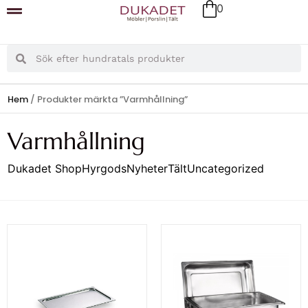
0
Hem
/ Produkter märkta ”Varmhållning”
Varmhållning
Dukadet Shop
Hyrgods
Nyheter
Tält
Uncategorized