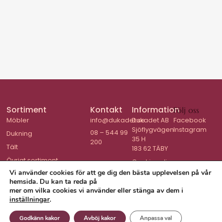
Sortiment
Kontakt
Information
Följ oss
Möbler
info@dukadet.se
Dukadet AB
Facebook
Sjöflygvägen
Instagram
08 – 544 99
Dukning
35 H
200
Tält
183 62 TÄBY
Övrigt sortiment
Cookiepolicy
Vi använder cookies för att ge dig den bästa upplevelsen på vår
hemsida. Du kan ta reda på
mer om vilka cookies vi använder eller stänga av dem i
inställningar
.
© 2026 Dukadet
Godkänn kakor
Avböj kakor
Anpassa val