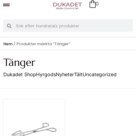
0
Hem
/ Produkter märkta ”Tänger”
Tänger
Dukadet Shop
Hyrgods
Nyheter
Tält
Uncategorized