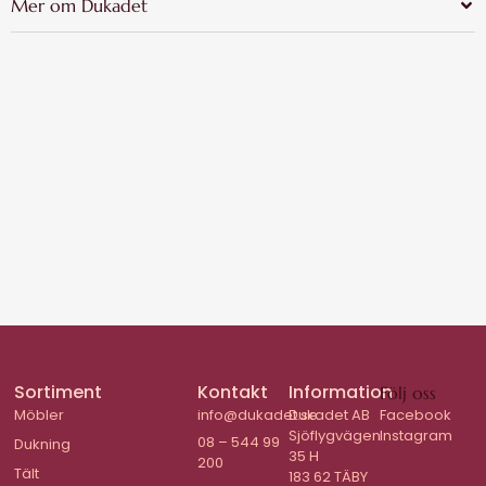
Mer om Dukadet
Sortiment
Kontakt
Information
Följ oss
Möbler
info@dukadet.se
Dukadet AB
Facebook
Sjöflygvägen
Instagram
08 – 544 99
Dukning
35 H
200
Tält
183 62 TÄBY