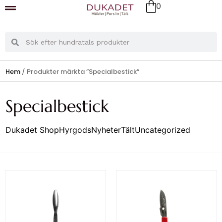
0
Hem
/ Produkter märkta ”Specialbestick”
Specialbestick
Dukadet Shop
Hyrgods
Nyheter
Tält
Uncategorized