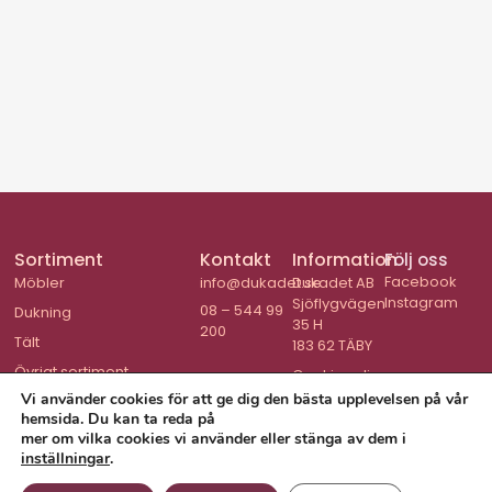
Sortiment
Kontakt
Information
Följ oss
Facebook
Möbler
info@dukadet.se
Dukadet AB
Instagram
Sjöflygvägen
08 – 544 99
Dukning
35 H
200
Tält
183 62 TÄBY
Övrigt sortiment
Cookiepolicy
Vi använder cookies för att ge dig den bästa upplevelsen på vår
hemsida. Du kan ta reda på
mer om vilka cookies vi använder eller stänga av dem i
inställningar
.