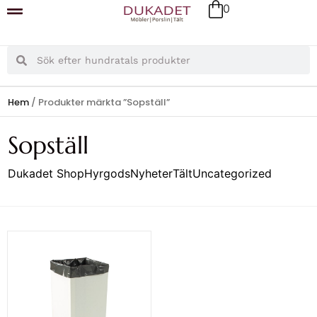
0
Hem
/ Produkter märkta ”Sopställ”
Sopställ
Dukadet Shop
Hyrgods
Nyheter
Tält
Uncategorized