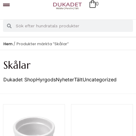
0
Hem
/ Produkter märkta ”Skålar”
Skålar
Dukadet Shop
Hyrgods
Nyheter
Tält
Uncategorized