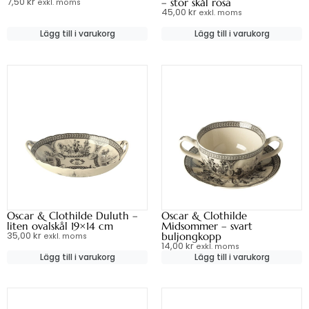
7,50
kr
– stor skål rosa
exkl. moms
45,00
kr
exkl. moms
Lägg till i varukorg
Lägg till i varukorg
Oscar & Clothilde Duluth –
Oscar & Clothilde
liten ovalskål 19×14 cm
Midsommer – svart
35,00
kr
buljongkopp
exkl. moms
14,00
kr
exkl. moms
Lägg till i varukorg
Lägg till i varukorg