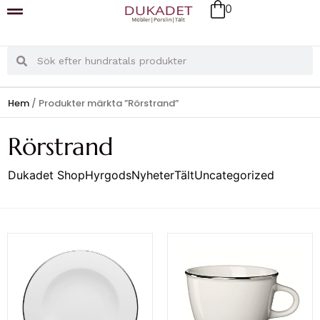
0
Hem
/ Produkter märkta ”Rörstrand”
Rörstrand
Dukadet Shop
Hyrgods
Nyheter
Tält
Uncategorized