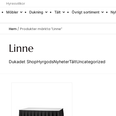
Hyresvillkor
Möbler
Dukning
Tält
Övrigt sortiment
Ny
Hem
/ Produkter märkta ”Linne”
Linne
Dukadet Shop
Hyrgods
Nyheter
Tält
Uncategorized