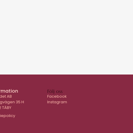
rmation
Följ oss
det AB
Facebook
ygvägen 35 H
Instagram
2 TÄBY
iepolicy