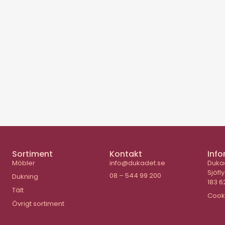
Sortiment
Kontakt
Info
Möbler
info@dukadet.se
Duka
Sjöfl
08 – 544 99 200
Dukning
183 6
Tält
Cook
Övrigt sortiment