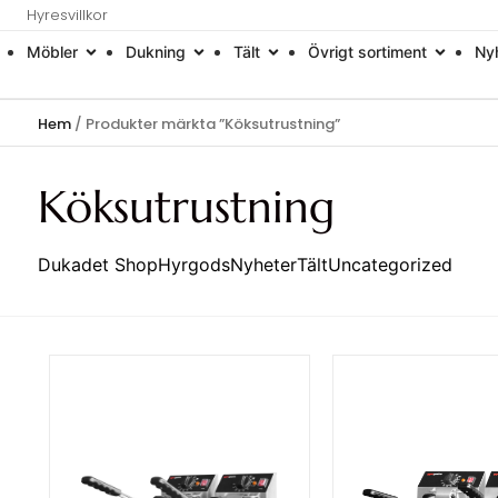
Hyresvillkor
Möbler
Dukning
Tält
Övrigt sortiment
Ny
Hem
/ Produkter märkta ”Köksutrustning”
Köksutrustning
Dukadet Shop
Hyrgods
Nyheter
Tält
Uncategorized