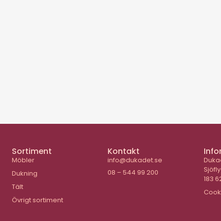
Sortiment
Kontakt
Info
Möbler
info@dukadet.se
Duka
Sjöfl
08 – 544 99 200
Dukning
183 6
Tält
Cook
Övrigt sortiment