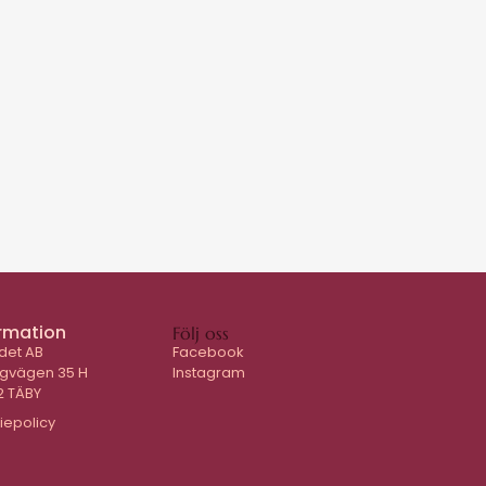
rmation
Följ oss
det AB
Facebook
ygvägen 35 H
Instagram
2 TÄBY
iepolicy