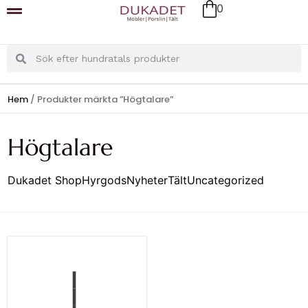
0
Hem
/ Produkter märkta ”Högtalare”
Högtalare
Dukadet Shop
Hyrgods
Nyheter
Tält
Uncategorized