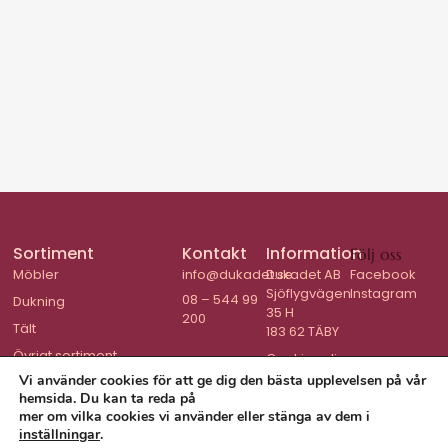
Sortiment
Kontakt
Information
Följ oss
Möbler
info@dukadet.se
Dukadet AB
Facebook
Sjöflygvägen
Instagram
08 – 544 99
Dukning
35 H
200
Tält
183 62 TÄBY
Övrigt sortiment
Cookiepolicy
Vi använder cookies för att ge dig den bästa upplevelsen på vår
hemsida. Du kan ta reda på
mer om vilka cookies vi använder eller stänga av dem i
inställningar
.