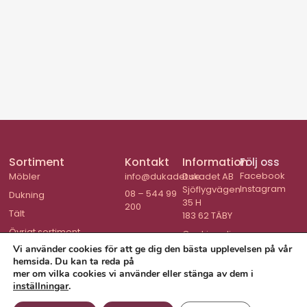
Sortiment
Kontakt
Information
Följ oss
Facebook
Möbler
info@dukadet.se
Dukadet AB
Instagram
Sjöflygvägen
08 – 544 99
Dukning
35 H
200
Tält
183 62 TÄBY
Övrigt sortiment
Cookiepolicy
Vi använder cookies för att ge dig den bästa upplevelsen på vår
hemsida. Du kan ta reda på
mer om vilka cookies vi använder eller stänga av dem i
inställningar
.