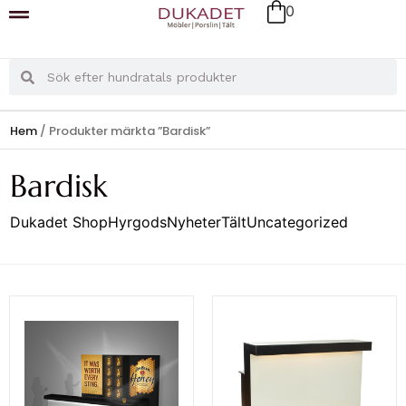
0
Hem
/ Produkter märkta ”Bardisk”
Bardisk
Dukadet Shop
Hyrgods
Nyheter
Tält
Uncategorized