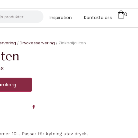
0
Inspiration
Kontakta oss
ervering
/
Dryckesservering
/ Zinkbalja liten
iten
ms
varukorg
mmer 10L. Passar för kylning utav dryck.