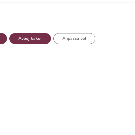
Avböj kakor
Anpassa val