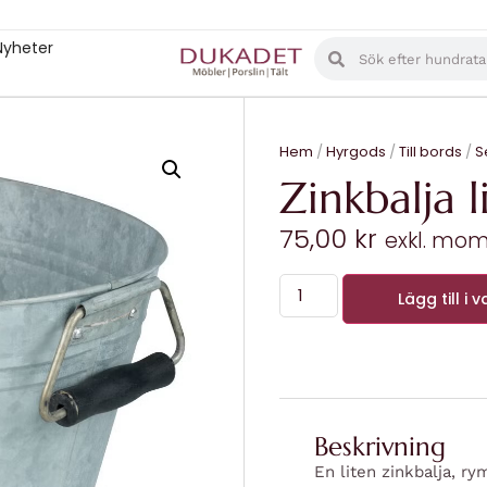
Nyheter
Hem
/
Hyrgods
/
Till bords
/
S
Zinkbalja l
75,00
kr
exkl. mo
Lägg till i 
Beskrivning
En liten zinkbalja, ry