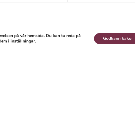
…
evelsen på vår hemsida. Du kan ta reda på
Godkänn kakor
 dem i
inställningar
.