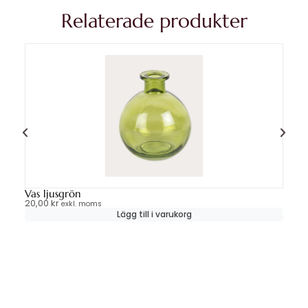
Relaterade produkter
Vas ljusgrön
Va
20,00
kr
20
exkl. moms
Lägg till i varukorg