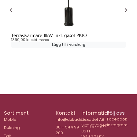
Terrassvärmare 11kW inkl. gasol PK10
Ma
1350,00
kr
24
exkl. moms
Lägg till i varukorg
Sortiment
Kontakt
Information
Följ oss
Facebook
Möbler
info@dukadet.se
Dukadet AB
Instagram
Sjöflygvägen
08 – 544 99
Dukning
35 H
200
Tält
183 62 TÄBY