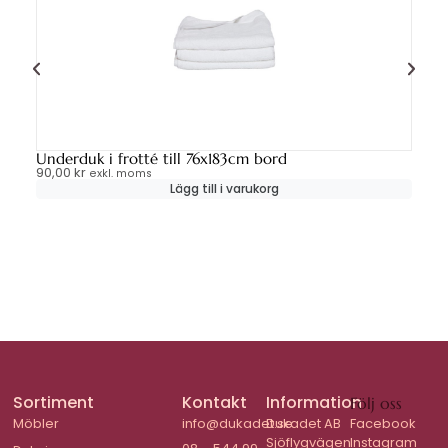
Underduk i frotté till 76x183cm bord
Li
90,00
kr
85
exkl. moms
Lägg till i varukorg
Sortiment
Kontakt
Information
Följ oss
Möbler
info@dukadet.se
Dukadet AB
Facebook
Sjöflygvägen
Instagram