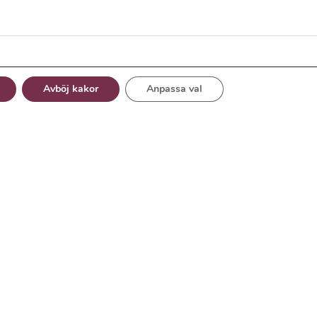
Avböj kakor
Anpassa val