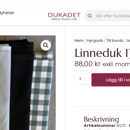
Nyheter
Hem
/
Hyrgods
/
Till bords
/
L
Linneduk 
88,00
kr
exkl. mo
Lägg till i 
Beskrivning
Artikelnummer
10271