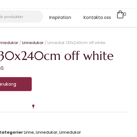
0
Inspiration
Kontakta oss
innedukar
/
Linnedukar
/ Linneduk 130x240cm off white
130x240cm off white
ms
varukorg
Kategorier
Linne
,
Linnedukar
,
Linnedukar