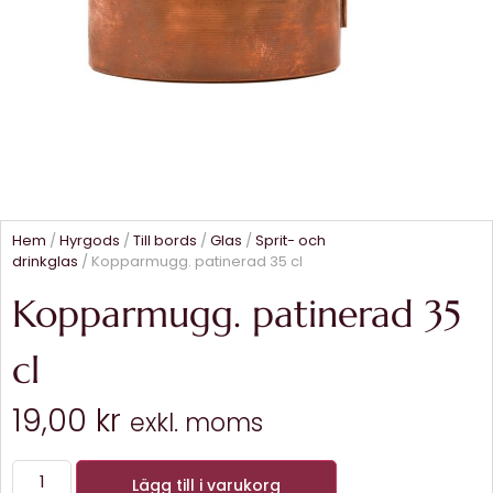
Hem
/
Hyrgods
/
Till bords
/
Glas
/
Sprit- och
drinkglas
/ Kopparmugg. patinerad 35 cl
Kopparmugg. patinerad 35
cl
19,00
kr
exkl. moms
Lägg till i varukorg