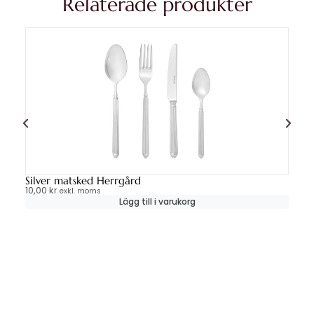
Relaterade produkter
Silver matsked Herrgård
Si
10,00
kr
10
exkl. moms
Lägg till i varukorg