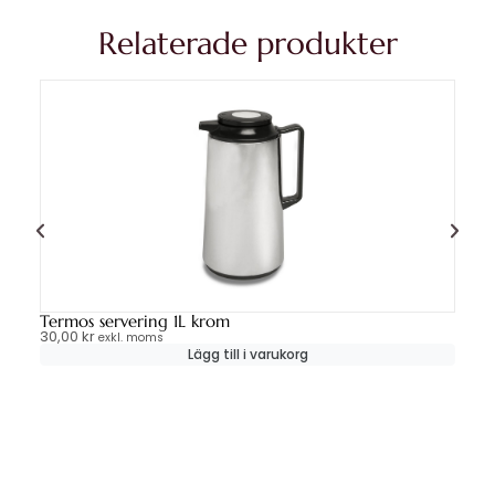
Relaterade produkter
Termos servering 1L krom
Si
30,00
kr
12
exkl. moms
Lägg till i varukorg