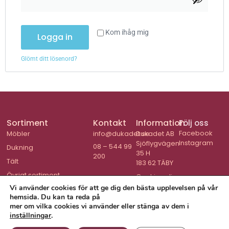
Kom ihåg mig
Logga in
Glömt ditt lösenord?
Sortiment
Kontakt
Information
Följ oss
Facebook
Möbler
info@dukadet.se
Dukadet AB
Instagram
Sjöflygvägen
08 – 544 99
Dukning
35 H
200
Tält
183 62 TÄBY
Övrigt sortiment
Cookiepolicy
Vi använder cookies för att ge dig den bästa upplevelsen på vår
hemsida. Du kan ta reda på
mer om vilka cookies vi använder eller stänga av dem i
inställningar
.